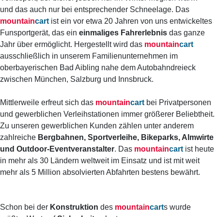
und das auch nur bei entsprechender Schneelage. Das
mountain
cart
ist ein vor etwa 20 Jahren von uns entwickeltes
Funsportgerät, das ein
einmaliges Fahrerlebnis
das ganze
Jahr über ermöglicht. Hergestellt wird das
mountain
cart
ausschließlich in unserem Familienunternehmen im
oberbayerischen Bad Aibling nahe dem Autobahndreieck
zwischen München, Salzburg und Innsbruck.
Mittlerweile erfreut sich das
mountain
cart
bei Privatpersonen
und gewerblichen Verleihstationen immer größerer Beliebtheit.
Zu unseren gewerblichen Kunden zählen unter anderem
zahlreiche
Bergbahnen, Sportverleihe, Bikeparks, Almwirte
und Outdoor-Eventveranstalter
. Das
mountain
cart
ist heute
in mehr als 30 Ländern weltweit im Einsatz und ist mit weit
mehr als 5 Million absolvierten Abfahrten bestens bewährt.
Schon bei der
Konstruktion
des
mountain
cart
s wurde