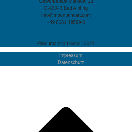
Gewerbepark Markfeld 2d
D-83043 Bad Aibling
info@mountaincart.com
+49 8061 49589-0
©Mountaincart GmbH 2024
Impressum
Datenschutz