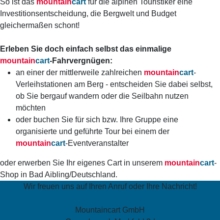
So ist das
mountain
cart
für die alpinen Touristiker eine
Investitionsentscheidung, die Bergwelt und Budget
gleichermaßen schont!
Erleben Sie doch einfach selbst das einmalige
mountain
cart
-Fahrvergnügen:
an einer der mittlerweile zahlreichen
mountain
cart
-
Verleihstationen am Berg - entscheiden Sie dabei selbst,
ob Sie bergauf wandern oder die Seilbahn nutzen
möchten
oder buchen Sie für sich bzw. Ihre Gruppe eine
organisierte und geführte Tour bei einem der
mountain
cart
-Eventveranstalter
oder erwerben Sie Ihr eigenes Cart in unserem
mountain
cart
-
Shop in Bad Aibling/Deutschland.
Wir freuen uns auf Ihren Anruf oder Ihre Nachricht!
Mountaincart GmbH