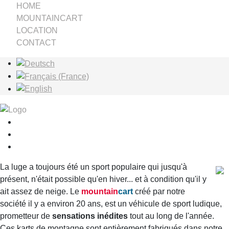
HOME
MOUNTAINCART
LOCATION
CONTACT
Sélectionnez votre langue
La luge a toujours été un sport populaire qui jusqu'à
présent, n'était possible qu'en hiver... et à condition qu'il y
ait assez de neige. Le
mountain
cart
créé par notre
société il y a environ 20 ans, est un véhicule de sport ludique,
prometteur de
sensations inédites
tout au long de l'année.
Ces karts de montagne sont entièrement fabriqués dans notre