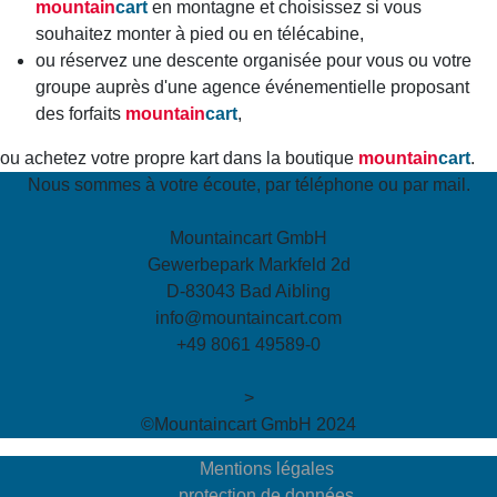
mountain
cart
en montagne et choisissez si vous
souhaitez monter à pied ou en télécabine,
ou réservez une descente organisée pour vous ou votre
groupe auprès d'une agence événementielle proposant
des forfaits
mountain
cart
,
ou achetez votre propre kart dans la boutique
mountain
cart
.
Nous sommes à votre écoute, par téléphone ou par mail.
Mountaincart GmbH
Gewerbepark Markfeld 2d
D-83043 Bad Aibling
info@mountaincart.com
+49 8061 49589-0
>
©Mountaincart GmbH 2024
Mentions légales
protection de données