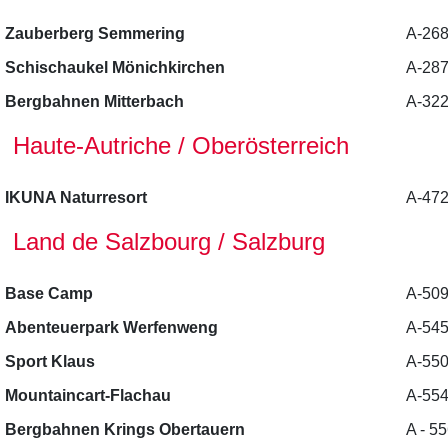
Zauberberg Semmering
A-26
Schischaukel Mönichkirchen
A-287
Bergbahnen Mitterbach
A-322
Haute-Autriche / Oberösterreich
IKUNA Naturresort
A-472
Land de Salzbourg / Salzburg
Base Camp
A-509
Abenteuerpark Werfenweng
A-54
Sport Klaus
A-550
Mountaincart-Flachau
A-554
Bergbahnen Krings Obertauern
A - 5