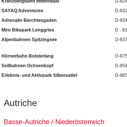
Kranzbergbahn Mittenwald
D-824
SAYAQ Adventures
D-832
Adrenalin Berchtesgaden
D-834
Miro Bikepark Lenggries
D - 8
Alpenbahnen Spitzingsee
D-837
Hörnerbahn Bolsterlang
D-875
Seilbahnen Ochsenkopf
D-954
Erlebnis- und Aktivpark Silbersattel
D-965
Autriche
Basse-Autriche / Niederösterreich