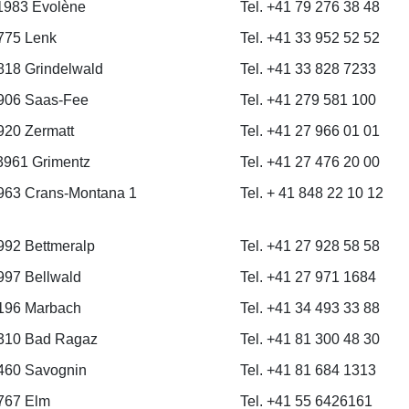
1983 Evolène
Tel. +41 79 276 38 48
775 Lenk
Tel. +41 33 952 52 52
18 Grindelwald
Tel. +41 33 828 7233
906 Saas-Fee
Tel. +41 279 581 100
20 Zermatt
Tel. +41 27 966 01 01
3961 Grimentz
Tel. +41 27 476 20 00
63 Crans-Montana 1
Tel. + 41 848 22 10 12
92 Bettmeralp
Tel. +41 27 928 58 58
97 Bellwald
Tel. +41 27 971 1684
196 Marbach
Tel. +41 34 493 33 88
310 Bad Ragaz
Tel. +41 81 300 48 30
460 Savognin
Tel. +41 81 684 1313
767 Elm
Tel. +41 55 6426161