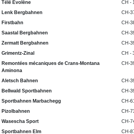
Télé Evolène
CH - 
Lenk Bergbahnen
CH-3
Firstbahn
CH-38
Saastal Bergbahnen
CH-3
Zermatt Bergbahnen
CH-39
Grimentz-Zinal
CH - 
Remontées mécaniques de Crans-Montana
CH-39
Aminona
Aletsch Bahnen
CH-39
Bellwald Sportbahnen
CH-39
Sportbahnen Marbachegg
CH-6
Pizolbahnen
CH-7
Wasescha Sport
CH-7
Sportbahnen Elm
CH-8