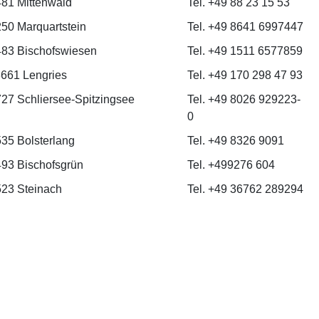
81 Mittenwald
Tel. +49 88 23 15 53
50 Marquartstein
Tel. +49 8641 6997447
83 Bischofswiesen
Tel. +49 1511 6577859
3661 Lengries
Tel. +49 170 298 47 93
27 Schliersee-Spitzingsee
Tel. +49 8026 929223-
0
35 Bolsterlang
Tel. +49 8326 9091
93 Bischofsgrün
Tel. +499276 604
23 Steinach
Tel. +49 36762 289294