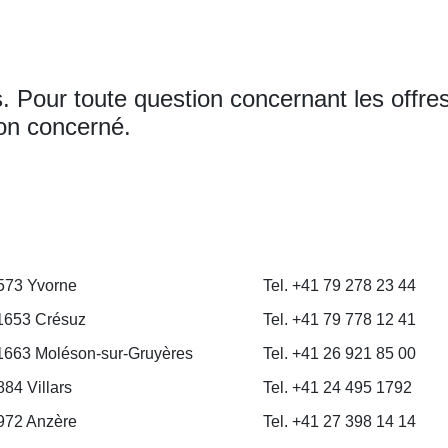
Pour toute question concernant les offres 
ion concerné.
573 Yvorne
Tel. +41 79 278 23 44
1653 Crésuz
Tel. +41 79 778 12 41
1663 Moléson-sur-Gruyères
Tel. +41 26 921 85 00
84 Villars
Tel. +41 24 495 1792
972 Anzère
Tel. +41 27 398 14 14