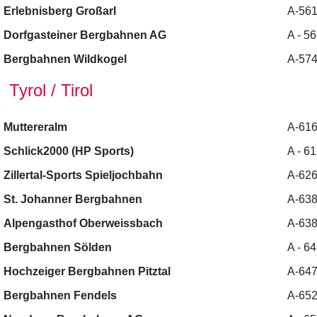
Erlebnisberg Großarl
A-561
Dorfgasteiner Bergbahnen AG
A - 5
Bergbahnen Wildkogel
A-574
Tyrol / Tirol
Muttereralm
A-616
Schlick2000 (HP Sports)
A - 6
Zillertal-Sports Spieljochbahn
A-626
St. Johanner Bergbahnen
A-6380
Alpengasthof Oberweissbach
A-638
Bergbahnen Sölden
A - 6
Hochzeiger Bergbahnen Pitztal
A-647
Bergbahnen Fendels
A-652