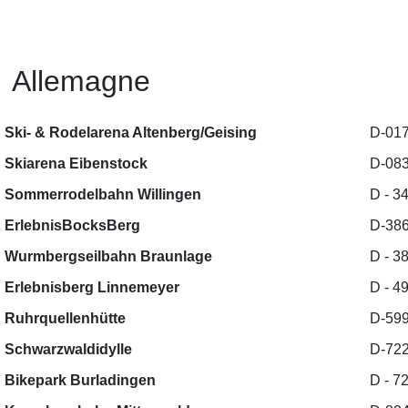
Allemagne
Ski- & Rodelarena Altenberg/Geising
D-017
Skiarena Eibenstock
D-083
Sommerrodelbahn Willingen
D - 3
ErlebnisBocksBerg
D-386
Wurmbergseilbahn Braunlage
D - 3
Erlebnisberg Linnemeyer
D - 4
Ruhrquellenhütte
D-599
Schwarzwaldidylle
D-722
Bikepark Burladingen
D - 7